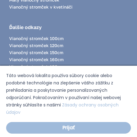
Vianočný stromček v kvetináči
Ďalšie odkazy
Vianočný stromček 100cm
Vianočný stromček 120cm
Vianočný stromček 150cm
Vianočný stromček 160cm
Vianočný stromček 180cm
Vianočný stromček 200cm
Táto webová lokalita používa súbory cookie alebo
Vianocny stromcek 220cm
podobné technológie na zlepšenie vášho zážitku z
prehliadania a poskytovanie personalizovaných
odporúčaní. Pokračovaním v používaní našej webovej
Zásady ochrany osobných údajov
stránky súhlasíte s našimi
Zásady ochrany osobných
údajov
© 2024 Silvertree. All rights reserved
Solution:
ITBrolis
Prijať