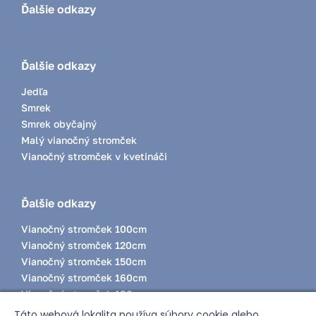
Ďalšie odkazy
Ďalšie odkazy
Jedľa
Smrek
Smrek obyčajný
Malý vianočný stromček
Vianočný stromček v kvetináči
Ďalšie odkazy
Vianočný stromček 100cm
Vianočný stromček 120cm
Vianočný stromček 150cm
Vianočný stromček 160cm
Vianočný stromček 180cm
Vianočný stromček 200cm
Táto webová lokalita používa súbory cookie alebo