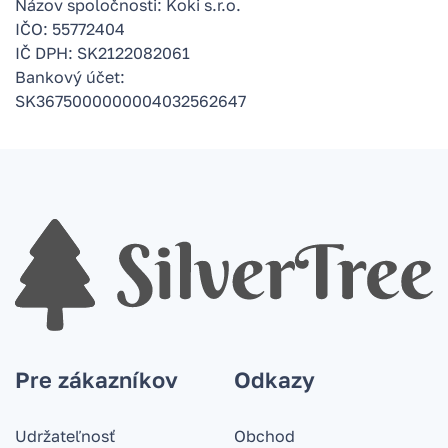
Názov spoločnosti: Koki s.r.o.
IČO: 55772404
IČ DPH: SK2122082061
Bankový účet:
SK3675000000004032562647
Pre zákazníkov
Odkazy
Udržateľnosť
Obchod